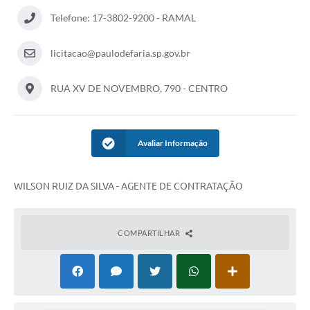
Telefone: 17-3802-9200 - RAMAL
Departamentos
Contas Públicas
licitacao@paulodefaria.sp.gov.br
Legislação
RUA XV DE NOVEMBRO, 790 - CENTRO
Editais
Links
Avaliar Informação
Serviços Online
Telefones Úteis
WILSON RUIZ DA SILVA - AGENTE DE CONTRATAÇÃO
Contato
COMPARTILHAR
Notícias
Emprega
Enquete