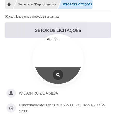
Secretarias / Departamentos
SETOR DE LICITAÇÕES
DOAÇÃO SOLIDARIA - FMDCA / FMDI
Atualizado em: 04/05/2026 às 16h52
DIÁRIO OFICIAL DO MUNICÍPIO
Turismo
SETOR DE LICITAÇÕES
Carta de Serviços
Horário de Atendimento dos Profissionais da Saúde
Consulta de Protocolo
ITR - TERRA NUA
Objetivos de Desenvolvimento Sustentável (ODS) Paulo de
Faria
A Nossa Cidade
WILSON RUIZ DA SILVA
Fundo Social de Solidariedade
Funcionamento: DAS 07:30 ÀS 11:30 E DAS 13:00 ÀS
17:00
Gestão Atual