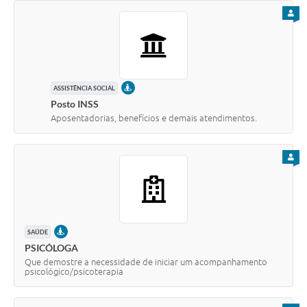
PARA
PRESENCIAL
ASSISTÊNCIA SOCIAL
Posto INSS
Aposentadorias, benefícios e demais atendimentos.
PARA
PRESENCIAL
SAÚDE
PSICÓLOGA
Que demostre a necessidade de iniciar um acompanhamento
psicológico/psicoterapia