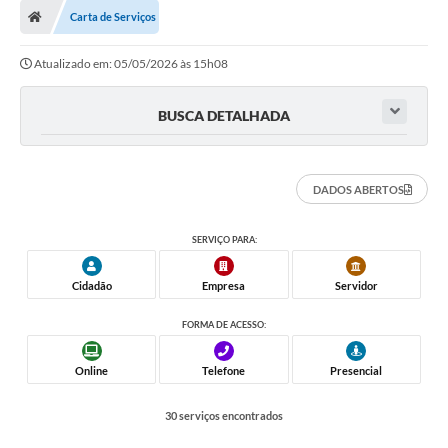
Carta de Serviços
DOAÇÃO SOLIDARIA - FMDCA / FMDI
Atualizado em: 05/05/2026 às 15h08
DIÁRIO OFICIAL DO MUNICÍPIO
Turismo
BUSCA DETALHADA
Carta de Serviços
Horário de Atendimento dos Profissionais da Saúde
DADOS ABERTOS
Consulta de Protocolo
SERVIÇO PARA:
ITR - TERRA NUA
Cidadão
Empresa
Servidor
Objetivos de Desenvolvimento Sustentável (ODS) Paulo de
Faria
FORMA DE ACESSO:
A Nossa Cidade
Online
Telefone
Presencial
Fundo Social de Solidariedade
30 serviços encontrados
Gestão Atual