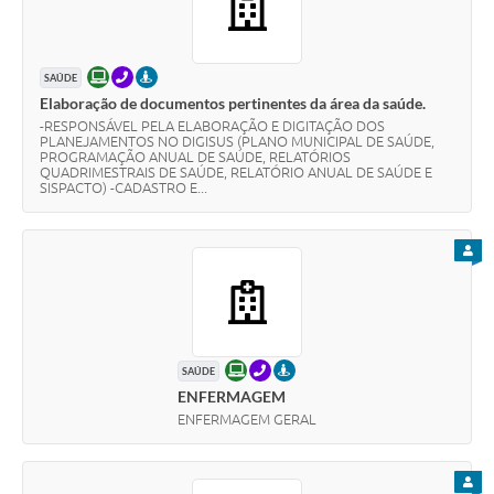
ONLINE
TELEFONE
PRESENCIAL
SAÚDE
Elaboração de documentos pertinentes da área da saúde.
-RESPONSÁVEL PELA ELABORAÇÃO E DIGITAÇÃO DOS
PLANEJAMENTOS NO DIGISUS (PLANO MUNICIPAL DE SAÚDE,
PROGRAMAÇÃO ANUAL DE SAÚDE, RELATÓRIOS
QUADRIMESTRAIS DE SAÚDE, RELATÓRIO ANUAL DE SAÚDE E
SISPACTO) -CADASTRO E...
PARA
ONLINE
TELEFONE
PRESENCIAL
SAÚDE
ENFERMAGEM
ENFERMAGEM GERAL
PARA