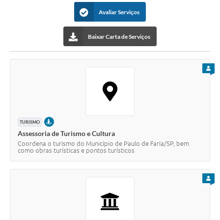
Avaliar Serviços
Departamentos
Contas Públicas
Baixar Carta de Serviços
Legislação
PARA
Editais
Links
Serviços Online
PRESENCIAL
TURISMO
Telefones Úteis
Assessoria de Turismo e Cultura
Coordena o turismo do Município de Paulo de Faria/SP, bem
Contato
como obras turísticas e pontos turísticos
Notícias
PARA
Emprega
Enquete