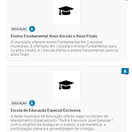
PRESENCIAL
EDUCAÇÃO
Ensino Fundamental Anos Iniciais e Anos Finais
O município oferece ensino fundamental em 2 escolas
municipais. É ofertado em 1 escola o ensino fundamental para
os anos iniciais, e 1 escola oferta o ensino fundamental para os
anos finais.
PARA
PRESENCIAL
EDUCAÇÃO
Escola de Educação Especial Exclusiva
A Rede Municipal de Educação oferta vagas no Núcleo de
Atendimento Especializado "Padre Francisco José Geissner",
com o objetivo de assegurar o acesso, a permanência, a
participação plena e a aprendizagem de crianças,...