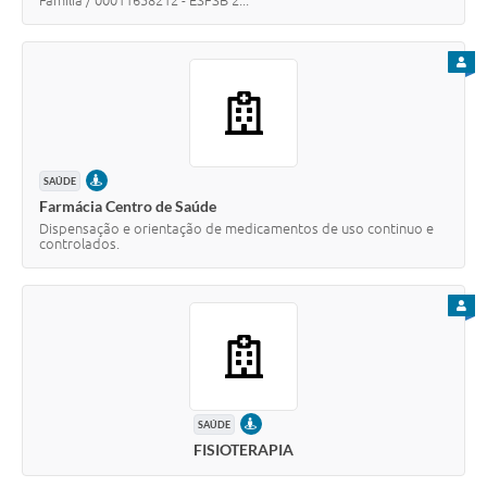
Família / 00011658212 - ESFSB 2...
PARA
PRESENCIAL
SAÚDE
Farmácia Centro de Saúde
Dispensação e orientação de medicamentos de uso continuo e
controlados.
PARA
PRESENCIAL
SAÚDE
FISIOTERAPIA