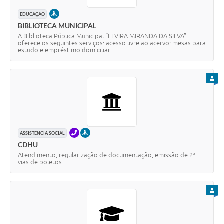
PRESENCIAL
EDUCAÇÃO
BIBLIOTECA MUNICIPAL
A Biblioteca Pública Municipal “ELVIRA MIRANDA DA SILVA”
oferece os seguintes serviços: acesso livre ao acervo; mesas para
estudo e empréstimo domiciliar.
PARA
TELEFONE
PRESENCIAL
ASSISTÊNCIA SOCIAL
CDHU
Atendimento, regularização de documentação, emissão de 2ª
vias de boletos.
PARA