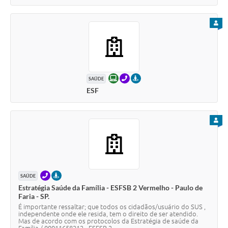
PARA
ONLINE
TELEFONE
PRESENCIAL
SAÚDE
ESF
PARA
TELEFONE
PRESENCIAL
SAÚDE
Estratégia Saúde da Família - ESFSB 2 Vermelho - Paulo de
Faria - SP.
É importante ressaltar; que todos os cidadãos/usuário do SUS ,
independente onde ele resida, tem o direito de ser atendido.
Mas de acordo com os protocolos da Estratégia de saúde da