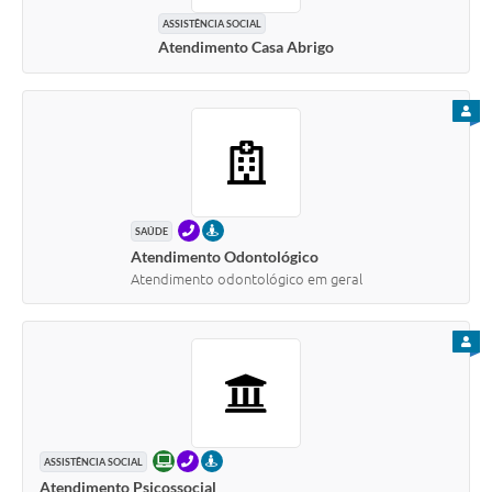
ASSISTÊNCIA SOCIAL
Atendimento Casa Abrigo
PARA
TELEFONE
PRESENCIAL
SAÚDE
Atendimento Odontológico
Atendimento odontológico em geral
PARA
ONLINE
TELEFONE
PRESENCIAL
ASSISTÊNCIA SOCIAL
Atendimento Psicossocial