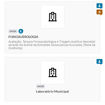
PARA
PARA 
PRESENCIAL
SAÚDE
FONOAUDIOLOGIA
Avaliação, Terapia Fonoaudiológica e Triagem Auditiva Neonatal
através do Exame de Emissões Otoacústicas Evocadas (Teste da
Orelhinha)
PARA
SAÚDE
Laboratório Municipal