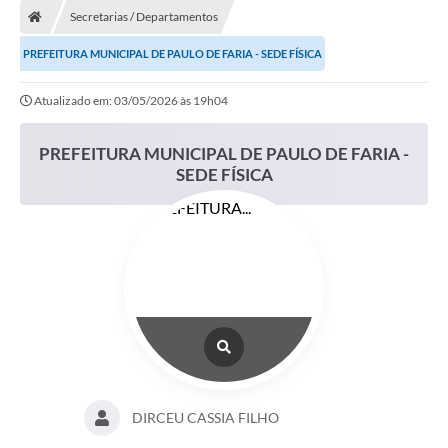
Secretarias / Departamentos
DOAÇÃO SOLIDARIA - FMDCA / FMDI
PREFEITURA MUNICIPAL DE PAULO DE FARIA - SEDE FÍSICA
DIÁRIO OFICIAL DO MUNICÍPIO
Atualizado em: 03/05/2026 às 19h04
Turismo
Carta de Serviços
PREFEITURA MUNICIPAL DE PAULO DE FARIA -
SEDE FÍSICA
Horário de Atendimento dos Profissionais da Saúde
Consulta de Protocolo
ITR - TERRA NUA
Objetivos de Desenvolvimento Sustentável (ODS) Paulo de
Faria
A Nossa Cidade
Fundo Social de Solidariedade
DIRCEU CASSIA FILHO
Gestão Atual