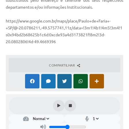
substituidos pelo endereço e telefone dos seus respectivos
departamentos e/ou informações Institucionais.
https://www.google.com.br/maps/place/Paulo+de+Faria+-
+SP/@-20.0786211,-49.5757741,11z/data=!3m1!4b1!4m5!3m4!1
s0x94bd2b68625b1c6d:0xcde93a4d3173821f!8m2!3d-
20.0802806!4d-49.4669396
COMPARTILHAR