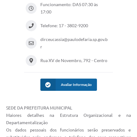
Funcionamento: DAS 07:30 às
Departamentos
17:00
Contas Públicas
Telefone: 17 - 3802-9200
Legislação
dirceucassia@paulodefaria.sp.gov.b
Editais
r
Links
Rua XV de Novembro, 792 - Centro
Serviços Online
Telefones Úteis
Avaliar Informação
Contato
Notícias
SEDE DA PREFEITURA MUNICIPAL
Maiores detalhes na Estrutura Organizacional e na
Emprega
Departamentalização
Enquete
Os dados pessoais dos funcionários serão preservados e