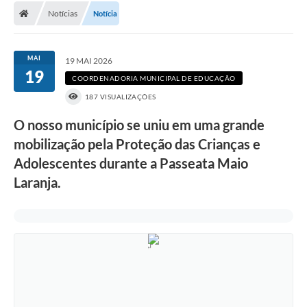
Notícias
Notícia
DOAÇÃO SOLIDARIA - FMDCA / FMDI
DIÁRIO OFICIAL DO MUNICÍPIO
MAI
19 MAI 2026
19
Turismo
COORDENADORIA MUNICIPAL DE EDUCAÇÃO
187 VISUALIZAÇÕES
Carta de Serviços
O nosso município se uniu em uma grande
Horário de Atendimento dos Profissionais da Saúde
mobilização pela Proteção das Crianças e
Consulta de Protocolo
Adolescentes durante a Passeata Maio
Laranja.
ITR - TERRA NUA
Objetivos de Desenvolvimento Sustentável (ODS) Paulo de
Faria
A Nossa Cidade
Fundo Social de Solidariedade
Gestão Atual