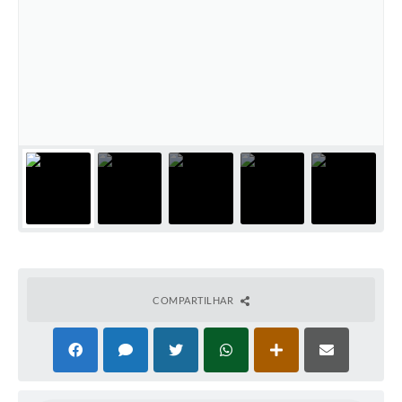
Departamentos
Contas Públicas
Legislação
Editais
Links
Serviços Online
Telefones Úteis
Contato
COMPARTILHAR
Notícias
Emprega
Enquete