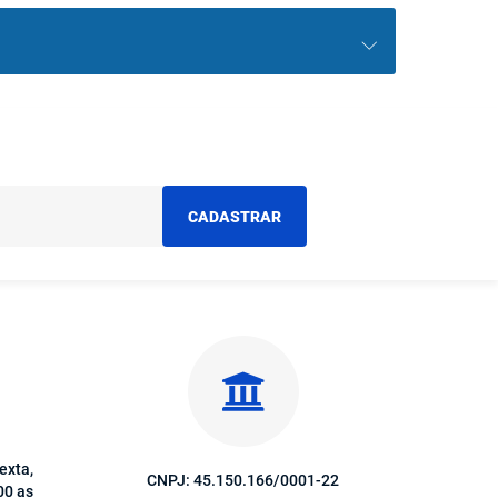
CADASTRAR
exta,
CNPJ: 45.150.166/0001-22
00 as