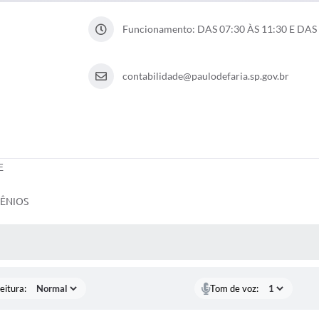
Funcionamento: DAS 07:30 ÀS 11:30 E DAS 
contabilidade@paulodefaria.sp.gov.br
E
VÊNIOS
 MÍDIAS
eitura:
Tom de voz: