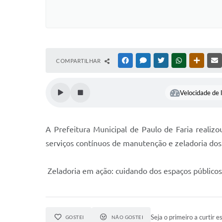
COMPARTILHAR
FACEBOOK
MESSENGER
TWITTER
WHATSAPP
OUTRAS
Velocidade de l
A Prefeitura Municipal de Paulo de Faria realiz
serviços contínuos de manutenção e zeladoria dos
Zeladoria em ação: cuidando dos espaços públicos
Seja o primeiro a curtir es
GOSTEI
NÃO GOSTEI