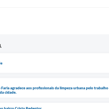
de
e Faria agradece aos profissionais da limpeza urbana pelo trabalh
da cidade.
o bairro Cristo Redentor