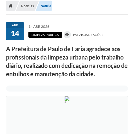
Notícias
Notícia
DOAÇÃO SOLIDARIA - FMDCA / FMDI
DIÁRIO OFICIAL DO MUNICÍPIO
ABR
14 ABR 2026
14
Turismo
LIMPEZA PÚBLICA
193 VISUALIZAÇÕES
Carta de Serviços
A Prefeitura de Paulo de Faria agradece aos
profissionais da limpeza urbana pelo trabalho
Horário de Atendimento dos Profissionais da Saúde
diário, realizado com dedicação na remoção de
Consulta de Protocolo
entulhos e manutenção da cidade.
ITR - TERRA NUA
Objetivos de Desenvolvimento Sustentável (ODS) Paulo de
Faria
A Nossa Cidade
Fundo Social de Solidariedade
Gestão Atual