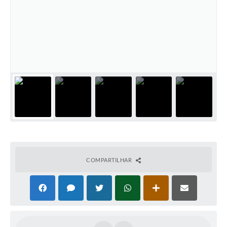
Departamentos
Contas Públicas
Legislação
Editais
Links
Serviços Online
Telefones Úteis
Contato
COMPARTILHAR
Notícias
Emprega
Enquete