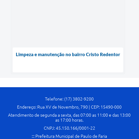
Limpeza e manutenção no bairro Cristo Redentor
Telefone: (17) 3802-9200
Endereço: Rua XV de Novembro, 790 | CEP: 15490-000
Atendimento de segunda a sexta, das 07:00 as 11:00 e das 13:00
as 17:00 horas.
CNPJ: 45.150.166/0001-22
::: Prefeitura Municipal de Paulo de Faria