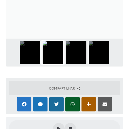
Departamentos
Contas Públicas
Legislação
Editais
Links
Serviços Online
Telefones Úteis
Contato
COMPARTILHAR
Notícias
Emprega
Enquete