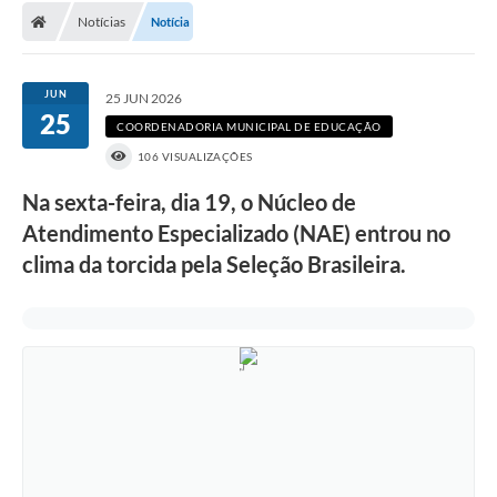
Notícias
Notícia
DOAÇÃO SOLIDARIA - FMDCA / FMDI
DIÁRIO OFICIAL DO MUNICÍPIO
JUN
25 JUN 2026
25
Turismo
COORDENADORIA MUNICIPAL DE EDUCAÇÃO
106 VISUALIZAÇÕES
Carta de Serviços
Na sexta-feira, dia 19, o Núcleo de
Horário de Atendimento dos Profissionais da Saúde
Atendimento Especializado (NAE) entrou no
Consulta de Protocolo
clima da torcida pela Seleção Brasileira.
ITR - TERRA NUA
Objetivos de Desenvolvimento Sustentável (ODS) Paulo de
Faria
A Nossa Cidade
Fundo Social de Solidariedade
Gestão Atual