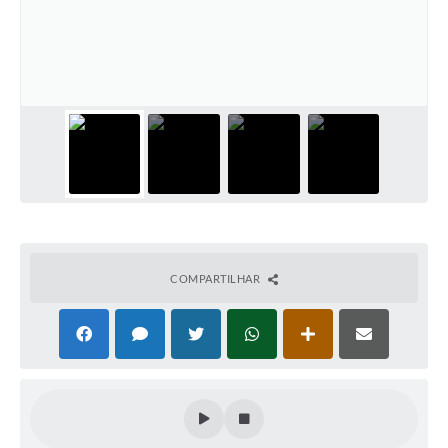
Departamentos
Contas Públicas
Legislação
Editais
Links
Serviços Online
Telefones Úteis
COMPARTILHAR
Contato
Notícias
Emprega
Enquete