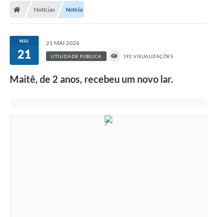
Notícias
Notícia
DOAÇÃO SOLIDARIA - FMDCA / FMDI
DIÁRIO OFICIAL DO MUNICÍPIO
MAI
21 MAI 2026
21
Turismo
UTILIDADE PÚBLICA
192 VISUALIZAÇÕES
Carta de Serviços
Maitê, de 2 anos, recebeu um novo lar.
Horário de Atendimento dos Profissionais da Saúde
Consulta de Protocolo
ITR - TERRA NUA
Objetivos de Desenvolvimento Sustentável (ODS) Paulo de
Faria
A Nossa Cidade
Fundo Social de Solidariedade
Gestão Atual