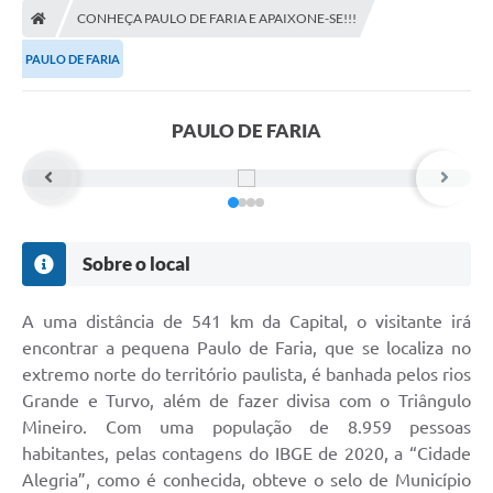
CONHEÇA PAULO DE FARIA E APAIXONE-SE!!!
DOAÇÃO SOLIDARIA - FMDCA / FMDI
PAULO DE FARIA
DIÁRIO OFICIAL DO MUNICÍPIO
Turismo
PAULO DE FARIA
Carta de Serviços
Horário de Atendimento dos Profissionais da Saúde
Consulta de Protocolo
Sobre o local
ITR - TERRA NUA
A uma distância de 541 km da Capital, o visitante irá
Objetivos de Desenvolvimento Sustentável (ODS) Paulo de
encontrar a pequena Paulo de Faria, que se localiza no
Faria
extremo norte do território paulista, é banhada pelos rios
A Nossa Cidade
Grande e Turvo, além de fazer divisa com o Triângulo
Mineiro. Com uma população de 8.959 pessoas
Fundo Social de Solidariedade
habitantes, pelas contagens do IBGE de 2020, a “Cidade
Alegria”, como é conhecida, obteve o selo de Município
Gestão Atual