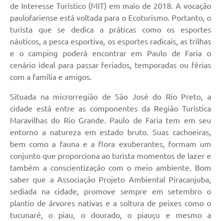
de Interesse Turístico (MIT) em maio de 2018. A vocação
Departamentos
paulofariense está voltada para o Ecoturismo. Portanto, o
turista que se dedica a práticas como os esportes
Contas Públicas
náuticos, a pesca esportiva, os esportes radicais, as trilhas
e o camping poderá encontrar em Paulo de Faria o
Legislação
cenário ideal para passar feriados, temporadas ou férias
Editais
com a família e amigos.
Links
Situada na microrregião de São José do Rio Preto, a
cidade está entre as componentes da Região Turística
Serviços Online
Maravilhas do Rio Grande. Paulo de Faria tem em seu
Telefones Úteis
entorno a natureza em estado bruto. Suas cachoeiras,
bem como a fauna e a flora exuberantes, formam um
Contato
conjunto que proporciona ao turista momentos de lazer e
também a conscientização com o meio ambiente. Bom
Notícias
saber que a Associação Projeto Ambiental Piracanjuba,
Emprega
sediada na cidade, promove sempre em setembro o
plantio de árvores nativas e a soltura de peixes como o
Enquete
tucunaré, o piau, o dourado, o piauçu e mesmo a