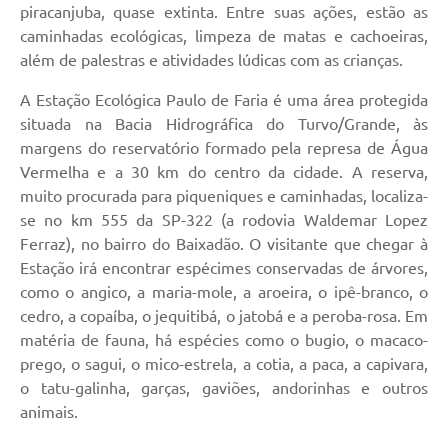
piracanjuba, quase extinta. Entre suas ações, estão as
caminhadas ecológicas, limpeza de matas e cachoeiras,
além de palestras e atividades lúdicas com as crianças.
A Estação Ecológica Paulo de Faria é uma área protegida
situada na Bacia Hidrográfica do Turvo/Grande, às
margens do reservatório formado pela represa de Água
Vermelha e a 30 km do centro da cidade. A reserva,
muito procurada para piqueniques e caminhadas, localiza-
se no km 555 da SP-322 (a rodovia Waldemar Lopez
Ferraz), no bairro do Baixadão. O visitante que chegar à
Estação irá encontrar espécimes conservadas de árvores,
como o angico, a maria-mole, a aroeira, o ipê-branco, o
cedro, a copaíba, o jequitibá, o jatobá e a peroba-rosa. Em
matéria de fauna, há espécies como o bugio, o macaco-
prego, o sagui, o mico-estrela, a cotia, a paca, a capivara,
o tatu-galinha, garças, gaviões, andorinhas e outros
animais.