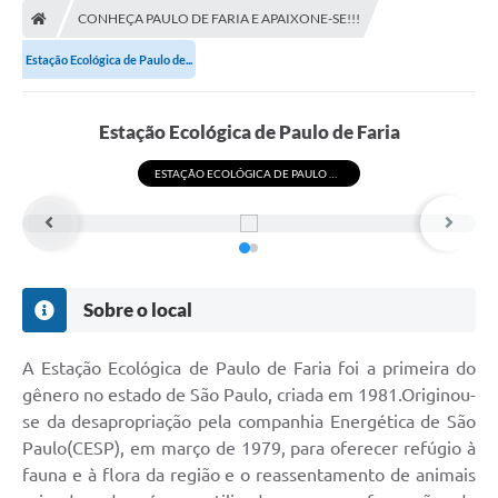
CONHEÇA PAULO DE FARIA E APAIXONE-SE!!!
DOAÇÃO SOLIDARIA - FMDCA / FMDI
Estação Ecológica de Paulo de...
DIÁRIO OFICIAL DO MUNICÍPIO
Turismo
Estação Ecológica de Paulo de Faria
Carta de Serviços
ESTAÇÃO ECOLÓGICA DE PAULO DE FARIA
Horário de Atendimento dos Profissionais da Saúde
Consulta de Protocolo
ITR - TERRA NUA
Sobre o local
Objetivos de Desenvolvimento Sustentável (ODS) Paulo de
Faria
A Estação Ecológica de Paulo de Faria foi a primeira do
gênero no estado de São Paulo, criada em 1981.Originou-
A Nossa Cidade
se da desapropriação pela companhia Energética de São
Fundo Social de Solidariedade
Paulo(CESP), em março de 1979, para oferecer refúgio à
fauna e à flora da região e o reassentamento de animais
Gestão Atual