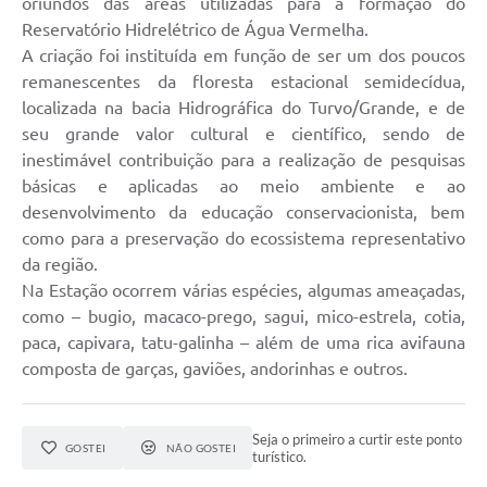
oriundos das áreas utilizadas para a formação do
Reservatório Hidrelétrico de Água Vermelha.
Departamentos
A criação foi instituída em função de ser um dos poucos
Contas Públicas
remanescentes da floresta estacional semidecídua,
localizada na bacia Hidrográfica do Turvo/Grande, e de
Legislação
seu grande valor cultural e científico, sendo de
inestimável contribuição para a realização de pesquisas
Editais
básicas e aplicadas ao meio ambiente e ao
Links
desenvolvimento da educação conservacionista, bem
como para a preservação do ecossistema representativo
Serviços Online
da região.
Telefones Úteis
Na Estação ocorrem várias espécies, algumas ameaçadas,
como – bugio, macaco-prego, sagui, mico-estrela, cotia,
Contato
paca, capivara, tatu-galinha – além de uma rica avifauna
composta de garças, gaviões, andorinhas e outros.
Notícias
Emprega
Seja o primeiro a curtir este ponto
GOSTEI
NÃO GOSTEI
turístico.
Enquete