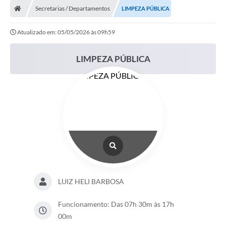
Secretarias / Departamentos
LIMPEZA PÚBLICA
DOAÇÃO SOLIDARIA - FMDCA / FMDI
Atualizado em: 05/05/2026 às 09h59
DIÁRIO OFICIAL DO MUNICÍPIO
Turismo
LIMPEZA PÚBLICA
Carta de Serviços
Horário de Atendimento dos Profissionais da Saúde
Consulta de Protocolo
ITR - TERRA NUA
Objetivos de Desenvolvimento Sustentável (ODS) Paulo de
Faria
A Nossa Cidade
LUIZ HELI BARBOSA
Fundo Social de Solidariedade
Funcionamento: Das 07h 30m às 17h
00m
Gestão Atual