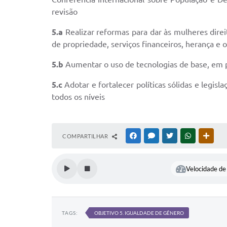
revisão
5.a
Realizar reformas para dar às mulheres direi
de propriedade, serviços financeiros, herança e o
5.b
Aumentar o uso de tecnologias de base, em 
5.c
Adotar e fortalecer políticas sólidas e leg
todos os níveis
COMPARTILHAR
FACEBOOK
MESSENGER
TWITTER
WHATSAPP
OUTR
Velocidade de 
TAGS:
OBJETIVO 5. IGUALDADE DE GÊNERO