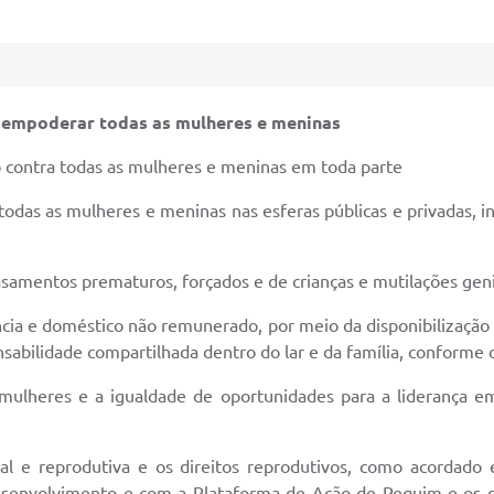
e empoderar todas as mulheres e meninas
o contra todas as mulheres e meninas em toda parte
todas as mulheres e meninas nas esferas públicas e privadas, in
casamentos prematuros, forçados e de crianças e mutilações geni
cia e doméstico não remunerado, por meio da disponibilização de
abilidade compartilhada dentro do lar e da família, conforme 
s mulheres e a igualdade de oportunidades para a liderança e
ual e reprodutiva e os direitos reprodutivos, como acorda
Desenvolvimento e com a Plataforma de Ação de Pequim e os d