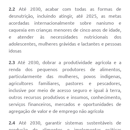
Departamentos
2.2
Até 2030, acabar com todas as formas de
desnutrição, incluindo atingir, até 2025, as metas
Contas Públicas
acordadas internacionalmente sobre nanismo e
caquexia em crianças menores de cinco anos de idade,
Legislação
e atender às necessidades nutricionais dos
Editais
adolescentes, mulheres grávidas e lactantes e pessoas
idosas
Links
2.3
Até 2030, dobrar a produtividade agrícola e a
Serviços Online
renda dos pequenos produtores de alimentos,
particularmente das mulheres, povos indígenas,
Telefones Úteis
agricultores familiares, pastores e pescadores,
Contato
inclusive por meio de acesso seguro e igual à terra,
outros recursos produtivos e insumos, conhecimento,
Notícias
serviços financeiros, mercados e oportunidades de
Emprega
agregação de valor e de emprego não agrícola
Enquete
2.4
Até 2030, garantir sistemas sustentáveis de
produção de alimentos e implementar práticas