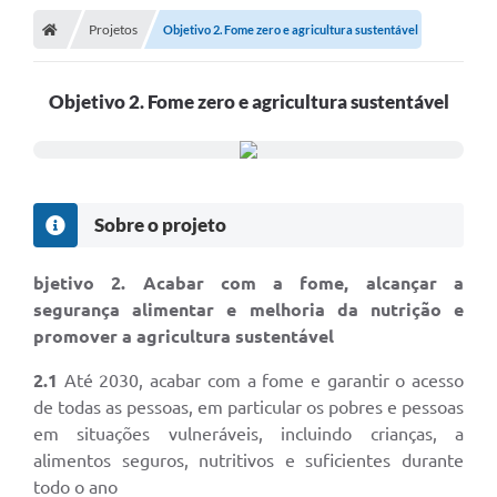
Projetos
Objetivo 2. Fome zero e agricultura sustentável
DOAÇÃO SOLIDARIA - FMDCA / FMDI
DIÁRIO OFICIAL DO MUNICÍPIO
Objetivo 2. Fome zero e agricultura sustentável
Turismo
Carta de Serviços
Horário de Atendimento dos Profissionais da Saúde
Sobre o projeto
Consulta de Protocolo
bjetivo 2. Acabar com a fome, alcançar a
ITR - TERRA NUA
segurança alimentar e melhoria da nutrição e
promover a agricultura sustentável
Objetivos de Desenvolvimento Sustentável (ODS) Paulo de
Faria
2.1
Até 2030, acabar com a fome e garantir o acesso
A Nossa Cidade
de todas as pessoas, em particular os pobres e pessoas
em situações vulneráveis, incluindo crianças, a
Fundo Social de Solidariedade
alimentos seguros, nutritivos e suficientes durante
Gestão Atual
todo o ano