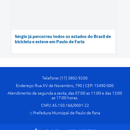
Sérgio já percorreu todos os estados do Brasil de
bicicleta e esteve em Paulo de Faria
Telefone: (17) 3802-9200
Endereço: Rua XV de Novembro, 790 | CEP: 15490-000
Atendimento de segunda a sexta, das 07:00 as 11:00 e das 13:00
as 17:00 horas.
CNPJ: 45.150.166/0001-22
::: Prefeitura Municipal de Paulo de Faria