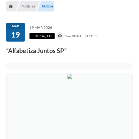
Notícias
Notícia
DOAÇÃO SOLIDARIA - FMDCA / FMDI
DIÁRIO OFICIAL DO MUNICÍPIO
MAR
19 MAR 2026
19
Turismo
EDUCAÇÃO
166 VISUALIZAÇÕES
Carta de Serviços
“Alfabetiza Juntos SP”
Horário de Atendimento dos Profissionais da Saúde
Consulta de Protocolo
ITR - TERRA NUA
Objetivos de Desenvolvimento Sustentável (ODS) Paulo de
Faria
A Nossa Cidade
Fundo Social de Solidariedade
Gestão Atual