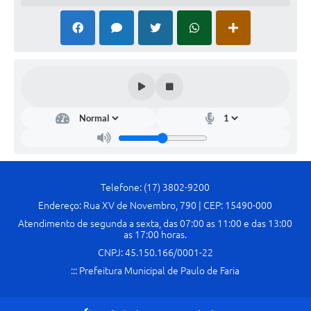
Telefone: (17) 3802-9200
Endereço: Rua XV de Novembro, 790 | CEP: 15490-000
Atendimento de segunda a sexta, das 07:00 as 11:00 e das 13:00
as 17:00 horas.
CNPJ: 45.150.166/0001-22
::: Prefeitura Municipal de Paulo de Faria