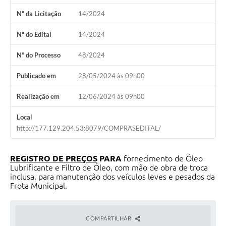
Nº da Licitação
14/2024
Departamentos
Nº do Edital
14/2024
Contas Públicas
Legislação
Nº do Processo
48/2024
Editais
Publicado em
28/05/2024 às 09h00
Links
Realização em
12/06/2024 às 09h00
Serviços Online
Local
http://177.129.204.53:8079/COMPRASEDITAL/
Telefones Úteis
Contato
REGISTRO DE PREÇOS
PARA
fornecimento de Óleo
Lubrificante e Filtro de Óleo, com mão de obra de troca
Notícias
inclusa, para manutenção dos veículos leves e pesados da
Frota Municipal.
Emprega
Enquete
COMPARTILHAR