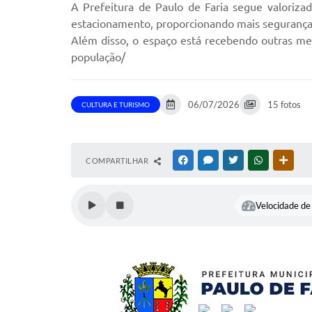
A Prefeitura de Paulo de Faria segue valoriza
estacionamento, proporcionando mais segurança
Além disso, o espaço está recebendo outras mel
população/
06/07/2026
15 fotos
CULTURA E TURISMO
COMPARTILHAR
FACEBOOK
MESSENGER
TWITTER
WHATSAPP
OUTR
Velocidade de 