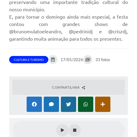
preservando uma importante tradição cultural do
Departamentos
nosso município.
E, para tornar o domingo ainda mais especial, a festa
Contas Públicas
contou com grandes shows de
@brunomulatoeleandro, @pedrinidj e @criszdj,
Legislação
garantindo muita animação para todos os presentes.
Editais
Links
17/05/2026
33 fotos
CULTURA E TURISMO
Serviços Online
Telefones Úteis
COMPARTILHAR
Contato
Notícias
Emprega
Enquete