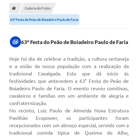
Galeria de Fotos
DOAÇÃO SOLIDARIA - FMDCA / FMDI
63° Festa do Peão de Boiadeiro Paulo de Faria
DIÁRIO OFICIAL DO MUNICÍPIO
Turismo
63° Festa do Peão de Boiadeiro Paulo de Faria
Carta de Serviços
Horário de Atendimento dos Profissionais da Saúde
Hoje foi dia de celebrar a tradição, a cultura sertaneja
e a união da nossa população com a realização da
Consulta de Protocolo
tradicional Cavalgada. Esta que dá início às
festividades que antecedem a 63° Festa do Peão de
ITR - TERRA NUA
Boiadeiro Paulo de Faria. O evento reuniu comitivas,
Objetivos de Desenvolvimento Sustentável (ODS) Paulo de
cavaleiros e famílias em um ambiente de alegria e
Faria
confraternização.
No recinto, Luiz Paulo de Almeida Nova Estrutura
A Nossa Cidade
Pavilhão Ecopower, os participantes foram
Fundo Social de Solidariedade
recepcionados com um almoço especial, servido com a
tradicional comida típica de Queima do Alho,
Gestão Atual