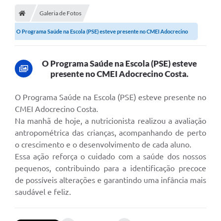
Galeria de Fotos
DOAÇÃO SOLIDARIA - FMDCA / FMDI
O Programa Saúde na Escola (PSE) esteve presente no CMEI Adocrecino
DIÁRIO OFICIAL DO MUNICÍPIO
Costa.
Turismo
O Programa Saúde na Escola (PSE) esteve
presente no CMEI Adocrecino Costa.
Carta de Serviços
Horário de Atendimento dos Profissionais da Saúde
O Programa Saúde na Escola (PSE) esteve presente no
CMEI Adocrecino Costa.
Consulta de Protocolo
Na manhã de hoje, a nutricionista realizou a avaliação
ITR - TERRA NUA
antropométrica das crianças, acompanhando de perto
o crescimento e o desenvolvimento de cada aluno.
Objetivos de Desenvolvimento Sustentável (ODS) Paulo de
Essa ação reforça o cuidado com a saúde dos nossos
Faria
pequenos, contribuindo para a identificação precoce
A Nossa Cidade
de possíveis alterações e garantindo uma infância mais
saudável e feliz.
Fundo Social de Solidariedade
Gestão Atual