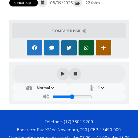
08/09/2025
22 fotos
SEBRAE AQUI
Departamentos
Contas Públicas
COMPARTILHAR
Legislação
Editais
Links
Serviços Online
Telefones Úteis
Contato
Notícias
Emprega
Telefone: (17) 3802-9200
Enquete
Endereço: Rua XV de Novembro, 790 | CEP: 15490-000
Atendimento de segunda a sexta, das 07:00 as 11:00 e das 13:00