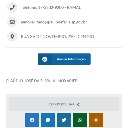
Telefone: 17-3802-9200 - RAMAL
Departamentos
Contas Públicas
almoxarifado@paulodefaria.sp.gov.br
Legislação
RUA XV DE NOVEMBRO, 790 - CENTRO
Editais
Links
Avaliar Informação
Serviços Online
Telefones Úteis
CLAÚDIO JOSÉ DA SILVA - ALMOXARIFE
Contato
Notícias
COMPARTILHAR
Emprega
Enquete