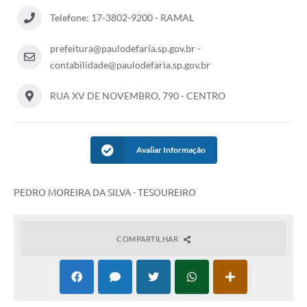
Telefone: 17-3802-9200 - RAMAL
Departamentos
Contas Públicas
prefeitura@paulodefaria.sp.gov.br
-
contabilidade@paulodefaria.sp.gov.br
Legislação
RUA XV DE NOVEMBRO, 790 - CENTRO
Editais
Links
Avaliar Informação
Serviços Online
Telefones Úteis
PEDRO MOREIRA DA SILVA - TESOUREIRO
Contato
Notícias
COMPARTILHAR
Emprega
Enquete