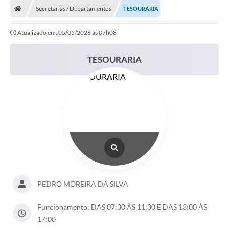
Secretarias / Departamentos
TESOURARIA
DOAÇÃO SOLIDARIA - FMDCA / FMDI
Atualizado em: 05/05/2026 às 07h08
DIÁRIO OFICIAL DO MUNICÍPIO
Turismo
TESOURARIA
Carta de Serviços
Horário de Atendimento dos Profissionais da Saúde
Consulta de Protocolo
ITR - TERRA NUA
Objetivos de Desenvolvimento Sustentável (ODS) Paulo de
Faria
A Nossa Cidade
PEDRO MOREIRA DA SILVA
Fundo Social de Solidariedade
Funcionamento: DAS 07:30 ÀS 11:30 E DAS 13:00 ÀS
17:00
Gestão Atual