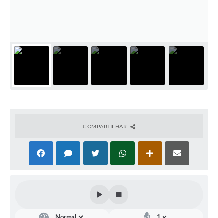
Departamentos
Contas Públicas
Legislação
Editais
Links
Serviços Online
COMPARTILHAR
Telefones Úteis
Contato
Notícias
Emprega
Enquete