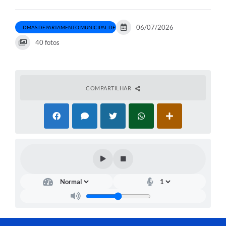
Departamentos
06/07/2026
DMAS DEPARTAMENTO MUNICIPAL DE ASSISTÊNCIA SOCIAL
Contas Públicas
40 fotos
Legislação
Editais
COMPARTILHAR
Links
Serviços Online
Telefones Úteis
Contato
Notícias
Emprega
Enquete