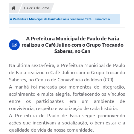
Galeria de Fotos
DOAÇÃO SOLIDARIA - FMDCA / FMDI
A Prefeitura Municipal de Paulo de Faria realizou o Café Julino com o
DIÁRIO OFICIAL DO MUNICÍPIO
Grupo...
Turismo
A Prefeitura Municipal de Paulo de Faria
realizou o Café Julino com o Grupo Trocando
Carta de Serviços
Saberes, no Cen
Horário de Atendimento dos Profissionais da Saúde
Na última sexta-feira, a Prefeitura Municipal de Paulo
Consulta de Protocolo
de Faria realizou o Café Julino com o Grupo Trocando
Saberes, no Centro de Convivência do Idoso (CCI).
ITR - TERRA NUA
A manhã foi marcada por momentos de integração,
Objetivos de Desenvolvimento Sustentável (ODS) Paulo de
acolhimento e muita alegria, fortalecendo os vínculos
Faria
entre os participantes em um ambiente de
A Nossa Cidade
convivência, respeito e valorização de cada história.
A Prefeitura de Paulo de Faria segue promovendo
Fundo Social de Solidariedade
ações que incentivam a socialização, o bem-estar e a
qualidade de vida da nossa comunidade.
Gestão Atual