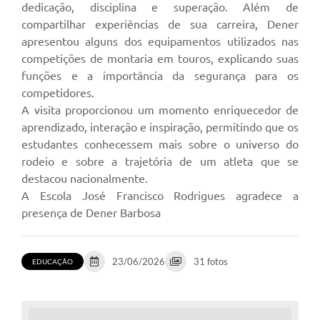
dedicação, disciplina e superação. Além de
Departamentos
compartilhar experiências de sua carreira, Dener
apresentou alguns dos equipamentos utilizados nas
Contas Públicas
competições de montaria em touros, explicando suas
funções e a importância da segurança para os
Legislação
competidores.
Editais
A visita proporcionou um momento enriquecedor de
aprendizado, interação e inspiração, permitindo que os
Links
estudantes conhecessem mais sobre o universo do
rodeio e sobre a trajetória de um atleta que se
Serviços Online
destacou nacionalmente.
Telefones Úteis
A Escola José Francisco Rodrigues agradece a
presença de Dener Barbosa
Contato
Notícias
23/06/2026
31 fotos
EDUCAÇÃO
Emprega
Enquete