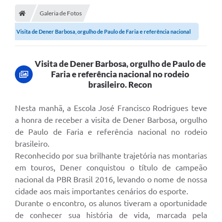
Galeria de Fotos
DOAÇÃO SOLIDARIA - FMDCA / FMDI
Visita de Dener Barbosa, orgulho de Paulo de Faria e referência nacional
DIÁRIO OFICIAL DO MUNICÍPIO
no...
Turismo
Visita de Dener Barbosa, orgulho de Paulo de
Faria e referência nacional no rodeio
Carta de Serviços
brasileiro. Recon
Horário de Atendimento dos Profissionais da Saúde
Nesta manhã, a Escola José Francisco Rodrigues teve
Consulta de Protocolo
a honra de receber a visita de Dener Barbosa, orgulho
de Paulo de Faria e referência nacional no rodeio
ITR - TERRA NUA
brasileiro.
Objetivos de Desenvolvimento Sustentável (ODS) Paulo de
Reconhecido por sua brilhante trajetória nas montarias
Faria
em touros, Dener conquistou o título de campeão
A Nossa Cidade
nacional da PBR Brasil 2016, levando o nome de nossa
cidade aos mais importantes cenários do esporte.
Fundo Social de Solidariedade
Durante o encontro, os alunos tiveram a oportunidade
de conhecer sua história de vida, marcada pela
Gestão Atual