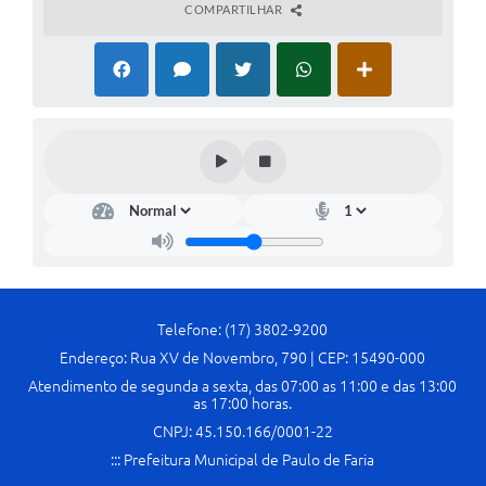
COMPARTILHAR
Telefone: (17) 3802-9200
Endereço: Rua XV de Novembro, 790 | CEP: 15490-000
Atendimento de segunda a sexta, das 07:00 as 11:00 e das 13:00
as 17:00 horas.
CNPJ: 45.150.166/0001-22
::: Prefeitura Municipal de Paulo de Faria