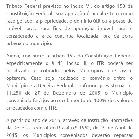
Tributo Federal previsto no inciso VI, do artigo 153 da
Departamentos
Constituição Federal. Sua apuração é anual e tem como
fato gerador a propriedade, o domínio útil ou a posse de
Contas Públicas
imóvel rural. Para fins de apuração, imóvel rural é
Legislação
considerado a área contínua localizada fora da zona
urbana do município.
Editais
Ainda, conforme o artigo 153 da Constituição Federal,
Links
especificamente o § 4º, inciso III, o ITR poderá ser
fiscalizado e cobrado pelos Municípios que assim
Serviços Online
optarem. Caso seja realizado o convênio entre o
Telefones Úteis
Município e a Receita Federal, conforme previsto na Lei
11.250 de 27 de Dezembro de 2005, o Município
Contato
conveniado fará jus ao recebimento de 100% dos valores
Notícias
arrecadados com o ITR.
Emprega
A partir do ano de 2015, através da Instrução Normativa
da Receita Federal do Brasil n.º 1562, de 29 de Abril de
Enquete
2015, os Municípios conveniados deverão repassar