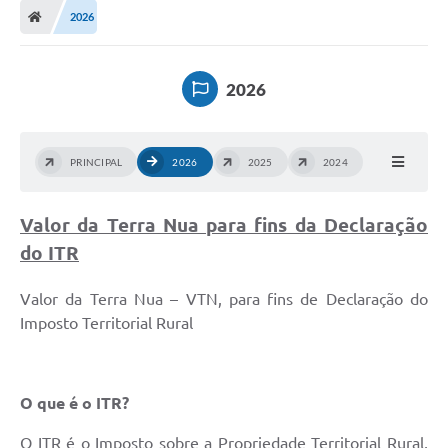
2026
DOAÇÃO SOLIDARIA - FMDCA / FMDI
DIÁRIO OFICIAL DO MUNICÍPIO
2026
Turismo
Carta de Serviços
PRINCIPAL
2026
2025
2024
Horário de Atendimento dos Profissionais da Saúde
Valor da Terra Nua para fins da Declaração
Consulta de Protocolo
do ITR
ITR - TERRA NUA
Valor da Terra Nua – VTN, para fins de Declaração do
Objetivos de Desenvolvimento Sustentável (ODS) Paulo de
Faria
Imposto Territorial Rural
A Nossa Cidade
Fundo Social de Solidariedade
O que é o ITR?
Gestão Atual
O ITR é o Imposto sobre a Propriedade Territorial Rural,